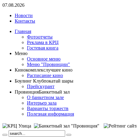
07.08.2026
Новости
Контакты
Главная
Фотоотчеты
Реклама в КРЦ
Гостевая книга
Меню
Основное меню
Меню "Провинции"
Кинокомплекс
лучшее кино
Расписание кино
Боулинг Клуб
покатай шары
Прейскурант
Провинция
Банкетный зал
О банкетном зале
Интерьер зала
Варианты торжеств
Полезная информация