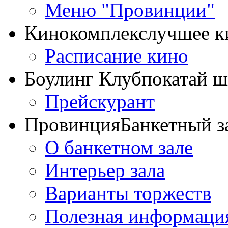
Меню "Провинции"
Кинокомплекс
лучшее к
Расписание кино
Боулинг Клуб
покатай 
Прейскурант
Провинция
Банкетный з
О банкетном зале
Интерьер зала
Варианты торжеств
Полезная информаци