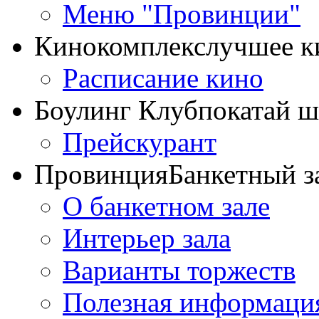
Меню "Провинции"
Кинокомплекс
лучшее к
Расписание кино
Боулинг Клуб
покатай 
Прейскурант
Провинция
Банкетный з
О банкетном зале
Интерьер зала
Варианты торжеств
Полезная информаци