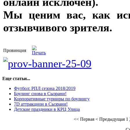
онлайн исключен).
Мы ценим вас, как иск
отзывчивого зрителя.
Провинция
Еще статьи...
Футбол: РПЛ сезона 2018/2019
Боулинг снова в Сызрани!
Корпоративные турниры по боулингу
7D аттракцион в Сызрани!
Детские праздники в КРЦ Улица
<<
Первая
<
Предыдущая
1
Ст