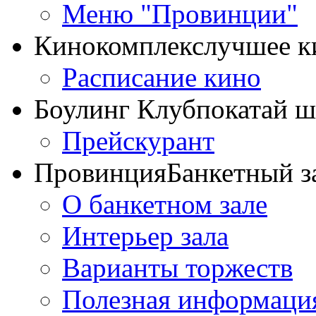
Меню "Провинции"
Кинокомплекс
лучшее к
Расписание кино
Боулинг Клуб
покатай 
Прейскурант
Провинция
Банкетный з
О банкетном зале
Интерьер зала
Варианты торжеств
Полезная информаци