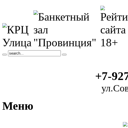
+7-92
ул.Сов
Меню